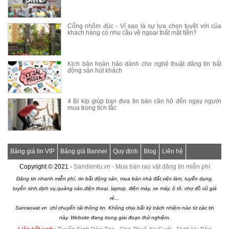
Cổng nhôm đúc - Vì sao là sự lựa chọn tuyệt vời của
khách hàng có nhu cầu về ngoại thất mặt tiền?
Kịch bản hoàn hảo dành cho nghệ thuật đăng tin bất
động sản hút khách
4 Bí kíp giúp bạn đưa tin bán căn hộ đến ngay người
mua trong tích tắc
Bảng giá tin VIP
Bảng giá Banner
Quy định
Blog
Liên hệ
Copyright © 2021 -
Sandientu.vn - Mua bán rao vặt đăng tin miễn phí
Đăng tin nhanh miễn phí, tin bất động sản, mua bán nhà đất,việc làm, tuyển dụng,
tuyển sinh,dịch vụ,quảng cáo,điện thoại, laptop, điện máy, xe máy, ô tô, chợ đồ cũ giá
rẻ...
Sanraovat.vn chỉ chuyển tải thông tin. Không chịu bất kỳ trách nhiệm nào từ các tin
này. Website đang trong giai đoạn thử nghiệm.