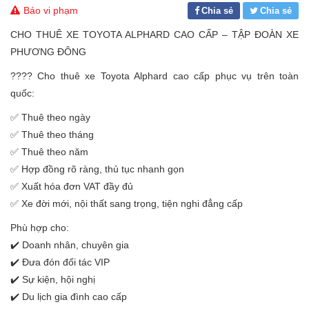
Báo vi phạm
Chia sẻ
Chia sẻ
CHO THUÊ XE TOYOTA ALPHARD CAO CẤP – TẬP ĐOÀN XE
PHƯƠNG ĐÔNG
???? Cho thuê xe Toyota Alphard cao cấp phục vụ trên toàn
quốc:
✅ Thuê theo ngày
✅ Thuê theo tháng
✅ Thuê theo năm
✅ Hợp đồng rõ ràng, thủ tục nhanh gọn
✅ Xuất hóa đơn VAT đầy đủ
✅ Xe đời mới, nội thất sang trọng, tiện nghi đẳng cấp
Phù hợp cho:
✔️ Doanh nhân, chuyên gia
✔️ Đưa đón đối tác VIP
✔️ Sự kiện, hội nghị
✔️ Du lịch gia đình cao cấp