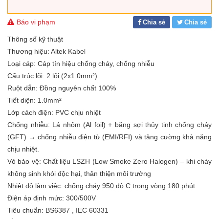
Báo vi phạm
Chia sẻ
Chia sẻ
Thông số kỹ thuật
Thương hiệu: Altek Kabel
Loại cáp: Cáp tín hiệu chống cháy, chống nhiễu
Cấu trúc lõi: 2 lõi (2x1.0mm²)
Ruột dẫn: Đồng nguyên chất 100%
Tiết diện: 1.0mm²
Lớp cách điện: PVC chịu nhiệt
Chống nhiễu: Lá nhôm (Al foil) + băng sợi thủy tinh chống cháy
(GFT) → chống nhiễu điện từ (EMI/RFI) và tăng cường khả năng
chịu nhiệt.
Vỏ bảo vệ: Chất liệu LSZH (Low Smoke Zero Halogen) – khi cháy
không sinh khói độc hại, thân thiện môi trường
Nhiệt độ làm việc: chống cháy 950 độ C trong vòng 180 phút
Điện áp định mức: 300/500V
Tiêu chuẩn: BS6387 , IEC 60331