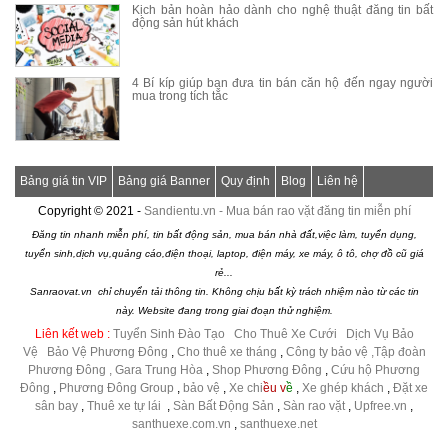
Kịch bản hoàn hảo dành cho nghệ thuật đăng tin bất
động sản hút khách
4 Bí kíp giúp bạn đưa tin bán căn hộ đến ngay người
mua trong tích tắc
Bảng giá tin VIP
Bảng giá Banner
Quy định
Blog
Liên hệ
Copyright © 2021 -
Sandientu.vn - Mua bán rao vặt đăng tin miễn phí
Đăng tin nhanh miễn phí, tin bất động sản, mua bán nhà đất,việc làm, tuyển dụng,
tuyển sinh,dịch vụ,quảng cáo,điện thoại, laptop, điện máy, xe máy, ô tô, chợ đồ cũ giá
rẻ...
Sanraovat.vn chỉ chuyển tải thông tin. Không chịu bất kỳ trách nhiệm nào từ các tin
này. Website đang trong giai đoạn thử nghiệm.
Liên kết web :
Tuyển Sinh Đào Tạo
|
Cho Thuê Xe Cưới
|
Dịch Vụ Bảo
Vệ
|
Bảo Vệ Phương Đông
,
Cho thuê xe tháng
,
Công ty bảo vệ
,Tập đoàn
Phương Đông ,
Gara Trung Hòa
,
Shop Phương Đông
,
Cứu hộ Phương
Đông
,
Phương Đông Group
,
bảo vệ
,
Xe chi
ều v
ề
,
Xe ghép khách
,
Đặt xe
sân bay
,
Thuê xe tự lái
,
Sàn Bất Động Sản
,
Sàn rao vặt
,
Upfree.vn
,
santhuexe.com.vn
,
santhuexe.net