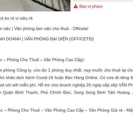
Báo vi phạm
k ko rẻ vì siêu rẻ
việc | Văn phòng làm việc cho thuê - Officetel
H DOANH | VĂN PHÒNG ĐẠI DIỆN (OFFICETEl)
ệc – Phòng Cho Thuê – Văn Phòng Cao Cấp):
 phòng Công ty, còn dư 1 phòng duy nhất, nay muốn cho thuê lại cho
hó khăn dịch bệnh Covid-19 hoặc Bán Hàng Online. Có cửa đi riêng l
rnet với wifi miễn phí. Hỗ trợ cho doanh nghiệp 20 ngày sắp xếp VĂN 
h Quận Bình Thạnh, Phó Chính Đức, Song Song Đinh Tiên Hoàng. 
ệc – Phòng Cho Thuê – Văn Phòng Cao Cấp – Văn Phòng Giá rẻ - Mặ