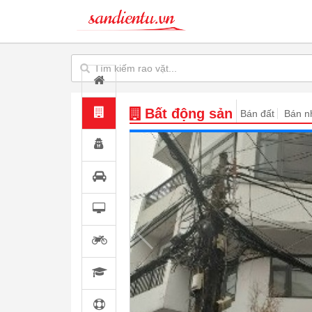
Bất động sản
Bán đất
Bán n