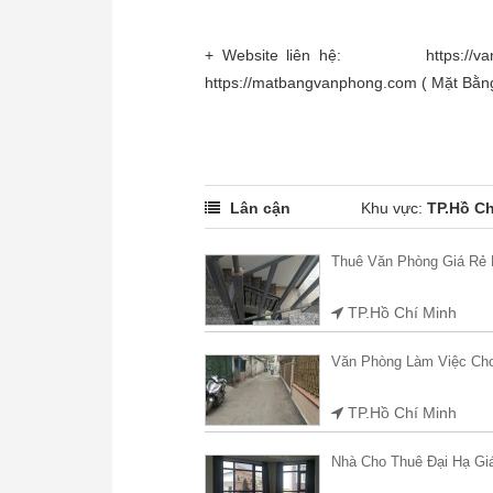
+ Website liên hệ: https://vanph
https://matbangvanphong.com ( Mặt Bằng
Lân cận
Khu vực:
TP.Hồ Ch
Thuê Văn Phòng Giá Rẻ
TP.Hồ Chí Minh
Văn Phòng Làm Việc C
TP.Hồ Chí Minh
Nhà Cho Thuê Đại Hạ Gi