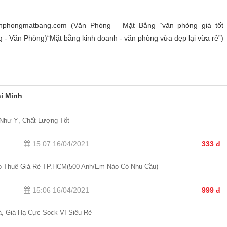
ongmatbang.com (Văn Phòng – Mặt Bằng “văn phòng giá tốt đ
 - Văn Phòng)“Mặt bằng kinh doanh - văn phòng vừa đẹp lại vừa rẻ”)
í Minh
 Như Ý, Chất Lượng Tốt
15:07 16/04/2021
333 đ
ho Thuê Giá Rẻ TP.HCM(500 Anh/em Nào Có Nhu Cầu)
15:06 16/04/2021
999 đ
á, Giá Hạ Cực Sock Vì Siêu Rẻ