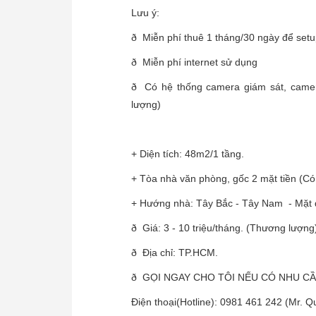
Lưu ý:
ð Miễn phí thuê 1 tháng/30 ngày để setup
ð Miễn phí internet sử dụng
ð Có hệ thống camera giám sát, camera
lượng)
+ Diện tích: 48m2/1 tầng.
+ Tòa nhà văn phòng, gốc 2 mặt tiền (Có 3
+ Hướng nhà: Tây Bắc - Tây Nam - Mặt đ
ð Giá: 3 - 10 triệu/tháng. (Thương lượng
ð Địa chỉ: TP.HCM.
ð GỌI NGAY CHO TÔI NẾU CÓ NHU CẦU.Ø Th
Điện thoại(Hotline): 0981 461 242 (Mr. Q