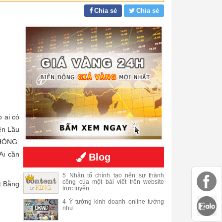
Chia sẻ
Chia sẻ
 ai có
ên Lầu
PHÒNG.
Ai cần
Blog
5 Nhân tố chính tạo nên sự thành
công của một bài viết trên website
t Bằng
trực tuyến
4 Ý tưởng kinh doanh online tưởng
như